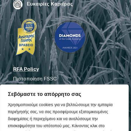
Ευκαιρίες Καριέρας
RFA Policy
Πιστοποίηση FSSC
Πιστοποίηση ISO
Σεβόμαστε το απόρρητο σας
Ανακαλύψτε τα προϊόντα μας
Χρησιμοποιούμε cookies για να βελτιώσουμε την εμπειρία
περιήγησής σας, να σας προσφέρουμε εξατομικευμένες
Fisifoods
διαφημίσεις ή περιεχόμενο και να αναλύσουμε την
Omega Pet
επισκεψιμότητα του ιστότοπού μας. Κάνοντας κλικ στο