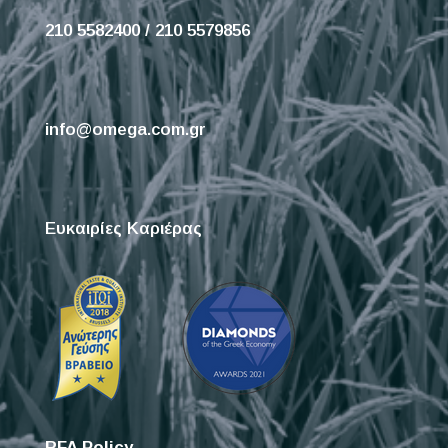
210 5582400 / 210 5579856
info@omega.com.gr
Ευκαιρίες Καριέρας
RFA Policy