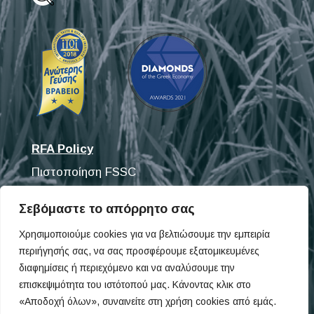
RFA Policy
Πιστοποίηση FSSC
Πιστοποίηση ISO
Σεβόμαστε το απόρρητο σας
Ανακαλύψτε τα προϊόντα μας
Χρησιμοποιούμε cookies για να βελτιώσουμε την εμπειρία
περιήγησής σας, να σας προσφέρουμε εξατομικευμένες
Fisifoods
διαφημίσεις ή περιεχόμενο και να αναλύσουμε την
Omega Pet
επισκεψιμότητα του ιστότοπού μας. Κάνοντας κλικ στο
«Αποδοχή όλων», συναινείτε στη χρήση cookies από εμάς.