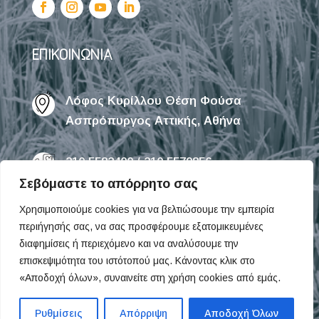
ΕΠΙΚΟΙΝΩΝΙΑ
Λόφος Κυρίλλου Θέση Φούσα
Ασπρόπυργος Αττικής, Αθήνα
210 5582400 / 210 5579856
Σεβόμαστε το απόρρητο σας
info@omega.com.gr
Χρησιμοποιούμε cookies για να βελτιώσουμε την εμπειρία
περιήγησής σας, να σας προσφέρουμε εξατομικευμένες
διαφημίσεις ή περιεχόμενο και να αναλύσουμε την
Ευκαιρίες Καριέρας
επισκεψιμότητα του ιστότοπού μας. Κάνοντας κλικ στο
«Αποδοχή όλων», συναινείτε στη χρήση cookies από εμάς.
Ρυθμίσεις
Απόρριψη
Αποδοχή Όλων