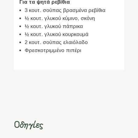
Για τα ψητά ρεβίθια
3 κουτ. σούπας βρασμένα ρεβίθια
½ κουτ. γλυκού κύμινο, σκόνη
½ κουτ. γλυκού πάπρικα
½ κουτ. γλυκού κουρκουμά
2 κουτ. σούπας ελαιόλαδο
Φρεσκοτριμμένο πιπέρι
Οδηγίες